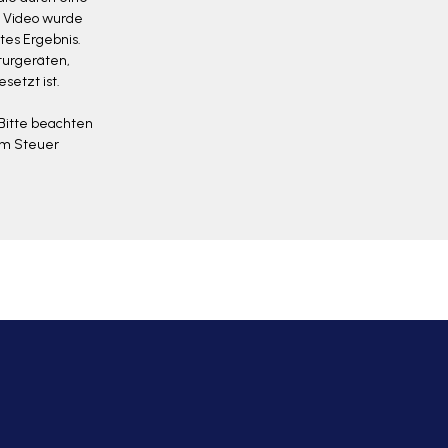
s Video wurde
tes Ergebnis.
turgeräten,
etzt ist.
 Bitte beachten
 am Steuer