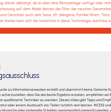
ig davon abhängt, ob es über eine Klimaanlage verfügt oder nicht
cheinung auf dem Markt können die Filter der neusten Generatio
 und Gerüchen auch sehr feine, oft allergene, Partikel filtern. Trot
er Kosten kann sich die Investition in diese Technologie durchaus l
E
gsausschluss
urde zu Informationszwecken erstellt und übernimmt keine Garantie fü
sicherzustellen, dass Sie das beste Ergebnis erzielen, empfehlen wir Ih
n an qualifizierte Techniker zu wenden. Dieses Video gibt Tipps und Emp
ratur oder einem Austausch von Teilen nützlich sein können. MCD12 und
ür physische oder materielle Schäden verantwortlich gemacht werden, 