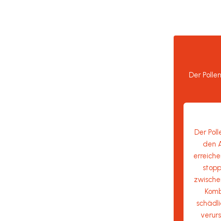
Der Polle
Der Poll
den 
erreiche
stopp
zwische
Kombi
schädl
verurs