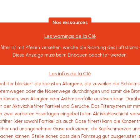
Nos ressources
Les warnings de la Clé
nfilter ist mit Pfeilen versehen, welche die Richtung des Luftstroms
Diese Anzeige muss beim Einbauen beachtet werden.
Les infos de la Clé
enfilter blockiert die kleinsten Allergene, die zuweilen die Schleims
Atemwegen oder die Nasenwege durchdringen und somit die Bron
n können, was Allergien oder Asthmaanfälle auslösen kann. Darüb
t der Aktivkohlefilter Partikel und Gerüche. Das Filtersystem ist mit
n zwei verbeten Faserlagen eingebetteten Aktivkohleschicht verse
filter (der sowohl Partikel als auch Gase filtert) kann die Konzent
icher und unangenehmer Gase reduzieren, die Kopfschmerzen und
achen können. Stelle sicher, dass dein Fahrzeug gut ausgerüstet i