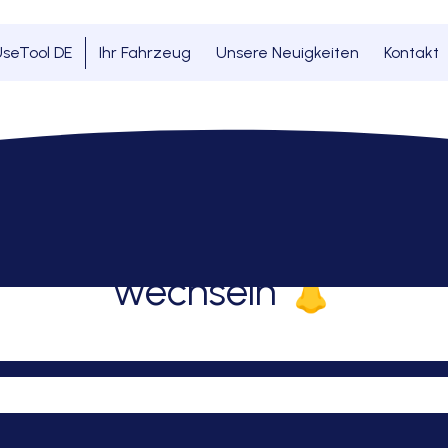
seTool DE
Ihr Fahrzeug
Unsere Neuigkeiten
Kontakt
umfilter wechseln 👃
ie Caddy 3 Innenraumfilt
wechseln 👃