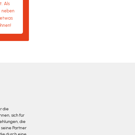
. Als
n neben
z etwas
ohnen!
r die
nen, sich für
fehlungen, die
 seine Partner
die durch eine