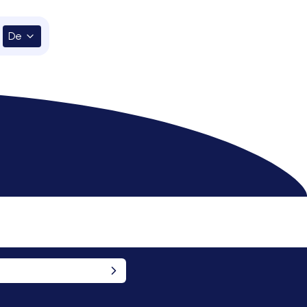
De
er