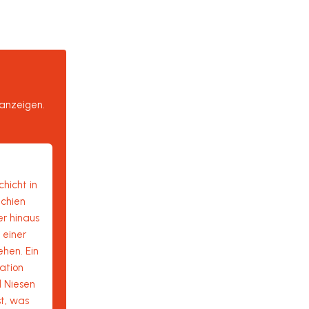
 anzeigen.
chicht in
chien
er hinaus
 einer
hen. Ein
ration
 Niesen
st, was