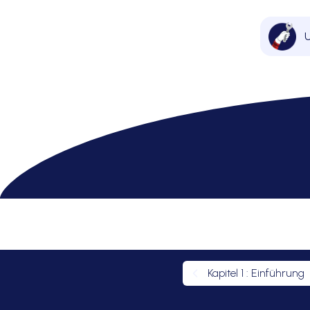
U
Volkswagen
>
Caddy 3
> Wie Caddy 3 Innenra
W
Kapitel
1
:
Einführung