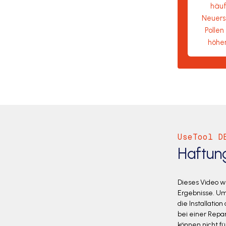
häuf
Neuers
Pollen
höher
UseTool D
Haftun
Dieses Video w
Ergebnisse. Um 
die Installatio
bei einer Repa
können nicht f