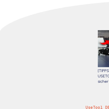
[TIPP
USETO
siche
UseTool D