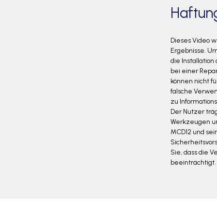
Haftun
Dieses Video w
Ergebnisse. Um 
die Installatio
bei einer Repa
können nicht f
falsche Verwen
zu Informations
Der Nutzer trä
Werkzeugen und
MCD12 und sein
Sicherheitsvor
Sie, dass die 
beeinträchtigt.