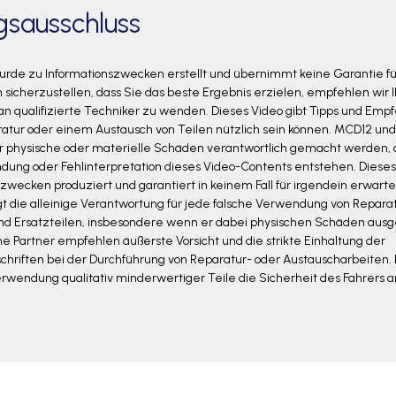
gsausschluss
urde zu Informationszwecken erstellt und übernimmt keine Garantie fü
sicherzustellen, dass Sie das beste Ergebnis erzielen, empfehlen wir Ih
n an qualifizierte Techniker zu wenden. Dieses Video gibt Tipps und Emp
ratur oder einem Austausch von Teilen nützlich sein können. MCD12 und
ür physische oder materielle Schäden verantwortlich gemacht werden, 
dung oder Fehlinterpretation dieses Video-Contents entstehen. Diese
zwecken produziert und garantiert in keinem Fall für irgendein erwarte
gt die alleinige Verantwortung für jede falsche Verwendung von Repara
 Ersatzteilen, insbesondere wenn er dabei physischen Schäden ausges
e Partner empfehlen äußerste Vorsicht und die strikte Einhaltung der
schriften bei der Durchführung von Reparatur- oder Austauscharbeiten.
Verwendung qualitativ minderwertiger Teile die Sicherheit des Fahrers