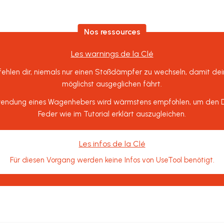
Nos ressources
Les warnings de la Clé
ehlen dir, niemals nur einen Stoßdämpfer zu wechseln, damit d
möglichst ausgeglichen fährt.
wendung eines Wagenhebers wird wärmstens empfohlen, um den D
Feder wie im Tutorial erklärt auszugleichen.
Les infos de la Clé
Für diesen Vorgang werden keine Infos von UseTool benötigt.