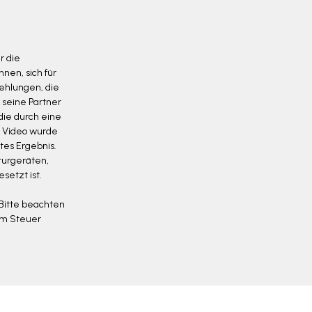
r die
nen, sich für
fehlungen, die
 seine Partner
die durch eine
s Video wurde
tes Ergebnis.
turgeräten,
etzt ist.
 Bitte beachten
 am Steuer