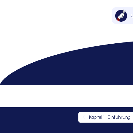
U
Volkswagen
>
Polo 4
> Wie Polo 4 Stoßdämpfe
Wi
Kapitel
1
:
Einführung