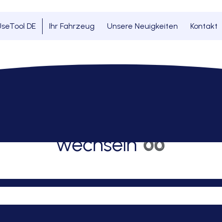
seTool DE
Ihr Fahrzeug
Unsere Neuigkeiten
Kontakt
r hinten wechseln ➿
e Polo 4 Stoßdämpfer hin
wechseln ➿