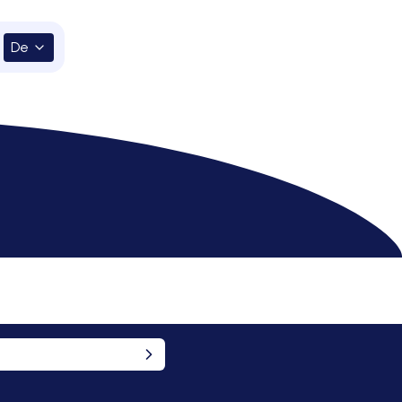
De
ten