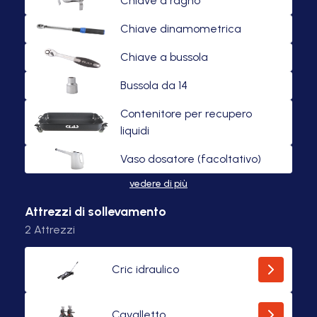
Chiave a ragno
Chiave dinamometrica
Chiave a bussola
Bussola da 14
Contenitore per recupero
liquidi
Vaso dosatore (facoltativo)
vedere di più
Attrezzi di sollevamento
2
Attrezzi
Cric idraulico
Cavalletto