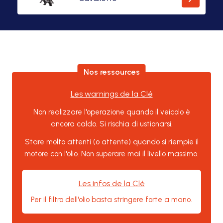
Nos ressources
Les warnings de la Clé
Non realizzare l'operazione quando il veicolo è
ancora caldo. Si rischia di ustionarsi.
Stare molto attenti (o attente) quando si riempie il
motore con l'olio. Non superare mai il livello massimo.
Les infos de la Clé
Per il filtro dell'olio basta stringere forte a mano.