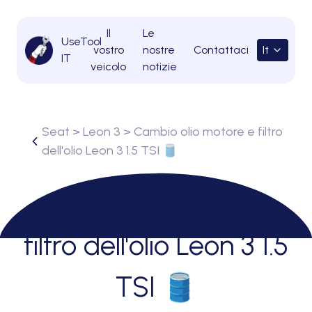
Il
Le
UseTool
vostro
nostre
Contattaci
It
IT
veicolo
notizie
Seat
>
Leon 3
> Cambio olio motore e filtro
dell'olio Leon 3 1.5 TSI 🛢
Cambio olio motore e
filtro dell'olio Leon 3 1.5
TSI 🛢